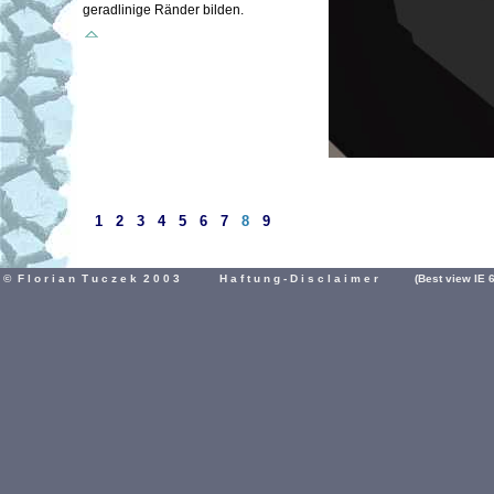
geradlinige Ränder bilden.
1
2
3
4
5
6
7
8
9
© F l o r i a n T u c z e k 2 0 0 3
H a f t u n g - D i s c l a i m e r
(Best view IE 