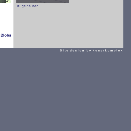
Kugelhäuser
 Blobs
S i t e d e s i g n b y k u n s t k o m p l e x