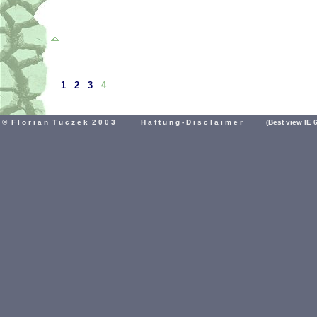
1
2
3
4
© F l o r i a n T u c z e k 2 0 0 3
H a f t u n g - D i s c l a i m e r
(Best view IE 